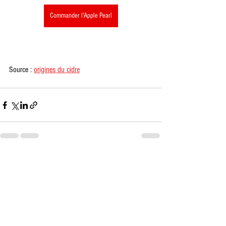
Commander l'Apple Pearl
Source : 
origines du cidre
Voir tout
Posts récents