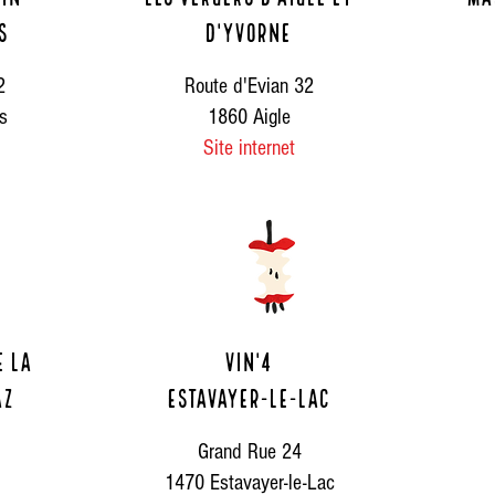
s
d'Yvorne
2
Route d'Evian 32
s
1860 Aigle
Site internet
e la
vin'4
az
Estavayer-le-lac
Grand Rue 24
1470 Estavayer-le-Lac