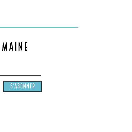
omaine
S'abonner